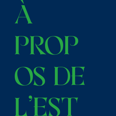
À
prop
os de
l’Est