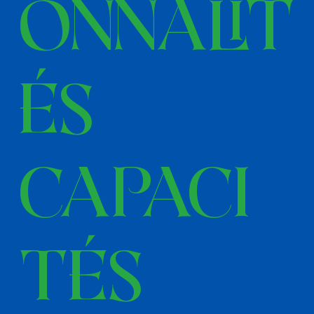
onnalit
és
Capaci
tés