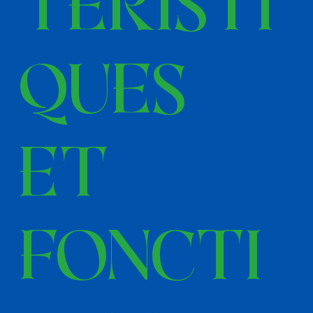
téristi
ques
et
foncti