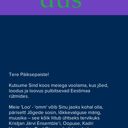
Tere Päiksepaiste!
Kutsume Sind koos meiega voolama, kus jõed,
loodus ja loovus pulbitsevad Eestimaa
rütmides.
Meie 'Loo' - 'omm' võib Sinu jaoks kohal olla,
päriselt! Jõgede sosin, lõkkevalguse mäng,
muusika – see kõik liitub ühtseks tervikuks
Kristjan Järvi Ensemble’i, Oopuse, Kadri