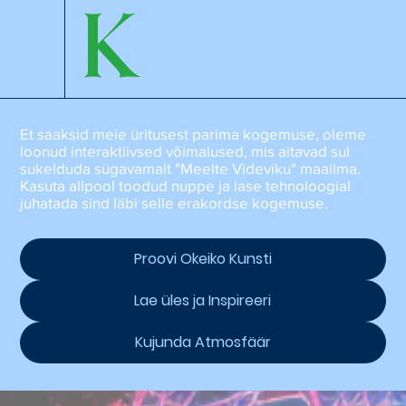
K
Et saaksid meie üritusest parima kogemuse, oleme
loonud interaktiivsed võimalused, mis aitavad sul
sukelduda sügavamalt "Meelte Videviku" maailma.
Kasuta allpool toodud nuppe ja lase tehnoloogial
juhatada sind läbi selle erakordse kogemuse.
Proovi Okeiko Kunsti
Lae üles ja Inspireeri
Kujunda Atmosfäär