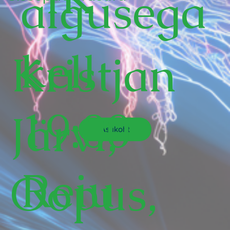
algusega
kell
Kristjan
19:00
Järvi,
Asukoht
Reiu
Oopus,