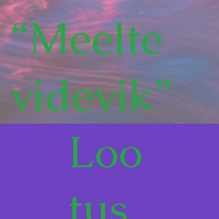
“Meelte
videvik”
Loo
tus