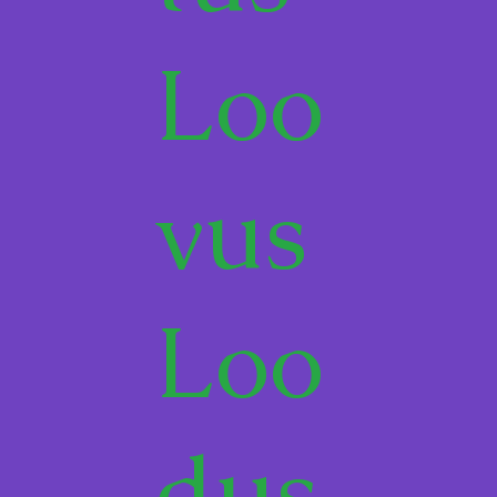
Loo
vus
Loo
dus