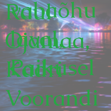
vabaõhu
Raul
laval,
Ojamaa,
Paikusel
Kadri
Voorandi