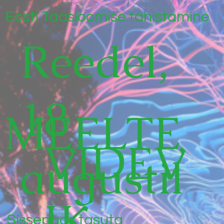
Eesti Taasloomise tähistamine
Reedel,
18
MEELTE
VIDEV
augustil
IK
Sissepääs tasuta