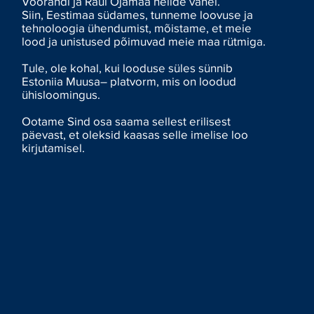
Voorandi ja Raul Ojamaa helide vahel.
Siin, Eestimaa südames, tunneme loovuse ja
tehnoloogia ühendumist, mõistame, et meie
lood ja unistused põimuvad meie maa rütmiga.
Tule, ole kohal, kui looduse süles sünnib
Estoniia Muusa– platvorm, mis on loodud
ühisloomingus.
Ootame Sind osa saama sellest erilisest
päevast, et oleksid kaasas selle imelise loo
kirjutamisel.