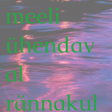
meeli
ühendav
al
rännakul