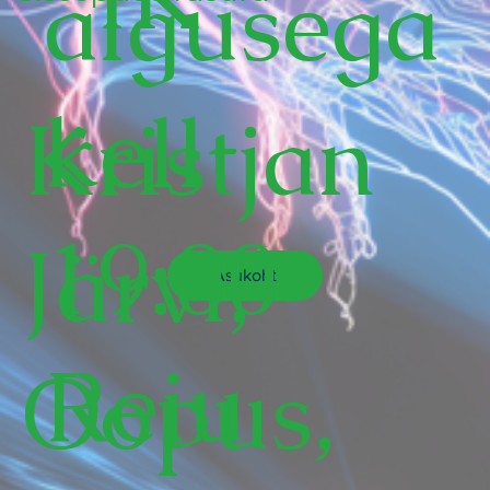
algusega
kell
Kristjan
19:00
Järvi,
Asukoht
Reiu
Oopus,