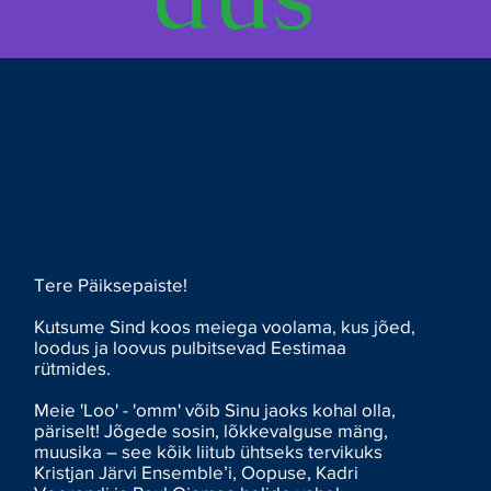
Tere Päiksepaiste!
Kutsume Sind koos meiega voolama, kus jõed,
loodus ja loovus pulbitsevad Eestimaa
rütmides.
Meie 'Loo' - 'omm' võib Sinu jaoks kohal olla,
päriselt! Jõgede sosin, lõkkevalguse mäng,
muusika – see kõik liitub ühtseks tervikuks
Kristjan Järvi Ensemble’i, Oopuse, Kadri