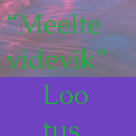
“Meelte
videvik”
Loo
tus