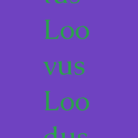
Loo
vus
Loo
dus