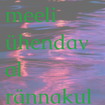
meeli
ühendav
al
rännakul