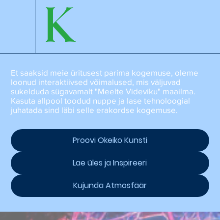
K
Et saaksid meie üritusest parima kogemuse, oleme
loonud interaktiivsed võimalused, mis väljuvad
sukelduda sügavamalt "Meelte Videviku" maailma.
Kasuta allpool toodud nuppe ja lase tehnoloogial
juhatada sind läbi selle erakordse kogemuse.
Proovi Okeiko Kunsti
Lae üles ja Inspireeri
Kujunda Atmosfäär