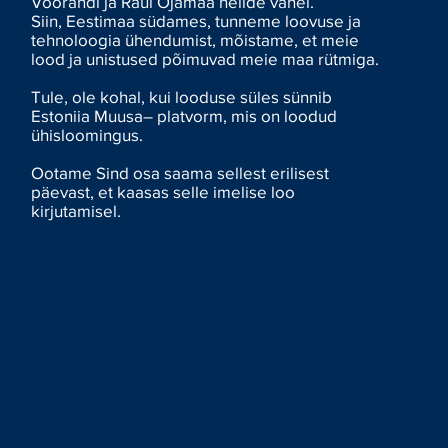
Voorandi ja Raul Ojamaa helide vahel.
Siin, Eestimaa südames, tunneme loovuse ja
tehnoloogia ühendumist, mõistame, et meie
lood ja unistused põimuvad meie maa rütmiga.
Tule, ole kohal, kui looduse süles sünnib
Estoniia Muusa– platvorm, mis on loodud
ühisloomingus.
Ootame Sind osa saama sellest erilisest
päevast, et kaasas selle imelise loo
kirjutamisel.