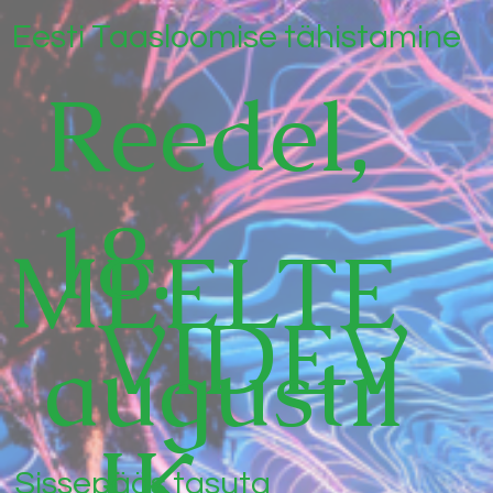
Eesti Taasloomise tähistamine
Reedel,
18.
MEELTE
VIDEV
augustil
IK
Sissepääs tasuta