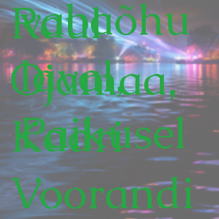
vabaõhu
Raul
laval,
Ojamaa,
Paikusel
Kadri
Voorandi